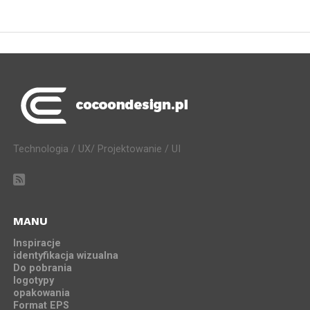
Technologia / UX/ Projektowanie / UI
MANU
Inspiracje
identyfikacja wizualna
Do pobrania
logotypy
opakowania
Format EPS