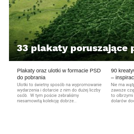
33 plakaty poruszające 
Plakaty oraz ulotki w formacie PSD
90 kreat
do pobrania
– inspirac
Ulotki to świetny sposób na wypromowanie
Nie ma wątp
wydarzenia i dotarcie z nim do dużej liczby
zawsze częś
osób. W tym poście zebraliśmy
to olbrzymi
niesamowitą kolekcję dobrze...
dolarów doc