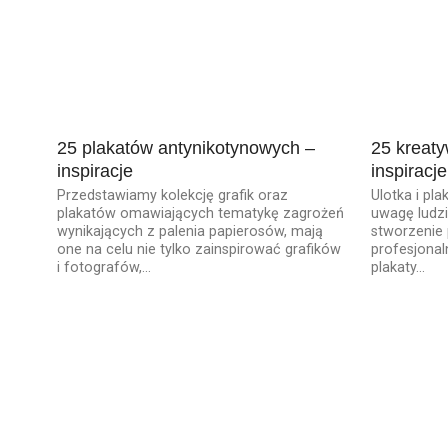
25 plakatów antynikotynowych –
25 kreaty
inspiracje
inspiracj
Przedstawiamy kolekcję grafik oraz
Ulotka i pl
plakatów omawiających tematykę zagrożeń
uwagę ludzi
wynikających z palenia papierosów, mają
stworzenie 
one na celu nie tylko zainspirować grafików
profesjonal
i fotografów,...
plakaty...