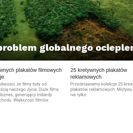
problem globalnego ocieplen
ywnych plakatów filmowych
25 kretywnych plakatów
je
reklamowych
liwości, że filmy były od
Przedstawiamy kolekcje 25 kre
cią naszego życia. Duże filmy
plakatów reklamowych. Motywy t
 biznes, generujący miliardy
nie tylko.
hodu. Większość filmów...