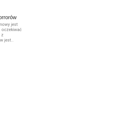
orrorów
amowy jest
 oczekiwać
 z
 jest...