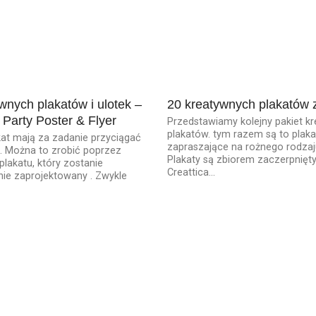
wnych plakatów i ulotek –
20 kreatywnych plakatów 
e Party Poster & Flyer
Przedstawiamy kolejny pakiet k
plakatów. tym razem są to plaka
akat mają za zadanie przyciągać
zapraszające na rożnego rodzaj
. Można to zrobić poprzez
Plakaty są zbiorem zaczerpnięty
plakatu, który zostanie
Creattica...
nie zaprojektowany . Zwykle