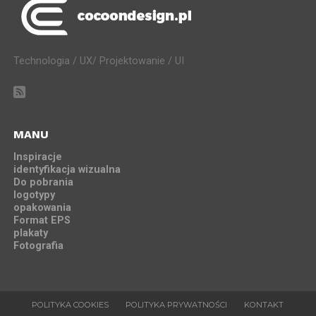
Technologia / UX/ Projektowanie / UI
MANU
Inspiracje
identyfikacja wizualna
Do pobrania
logotypy
opakowania
Format EPS
plakaty
Fotografia
POLITYKA COOKIES
POLITYKA PRYWATNOŚCI
KONTAKT